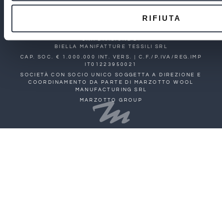
COOKIE POLICY
CODICE ETICO
RIFIUTA
DATI SOCIETARI
UNA DIVISIONE DI
BIELLA MANIFATTURE TESSILI SRL
CAP. SOC. € 1.000.000 INT. VERS. | C.F./P.IVA/REG.IMP
IT01223950021
SOCIETÀ CON SOCIO UNICO SOGGETTA A DIREZIONE E
COORDINAMENTO DA PARTE DI MARZOTTO WOOL
MANUFACTURING SRL
MARZOTTO GROUP