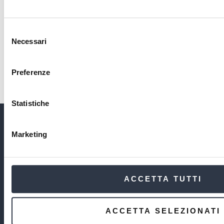
Dove il tessuto incontra la
leggerezza
SCOPRI DI PIÙ
Selezione
Necessari
del
consenso
Preferenze
Statistiche
Marketing
QUICK SERVICE
TIMELESS FORMAL
CONTEMPORARY FORMAL
PERFORMANCE
ACCETTA TUTTI
SOSTENIBILITÀ
CONTATTI
ACCETTA SELEZIONATI
PRIVACY POLICY