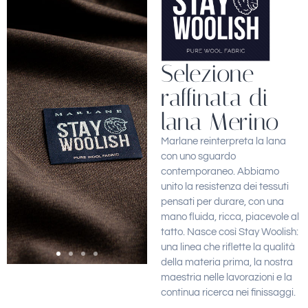
Selezione
raffinata di
lana Merino
Marlane reinterpreta la lana
con uno sguardo
contemporaneo. Abbiamo
unito la resistenza dei tessuti
pensati per durare, con una
mano fluida, ricca, piacevole al
tatto. Nasce così Stay Woolish:
una linea che riflette la qualità
della materia prima, la nostra
maestria nelle lavorazioni e la
continua ricerca nei finissaggi.