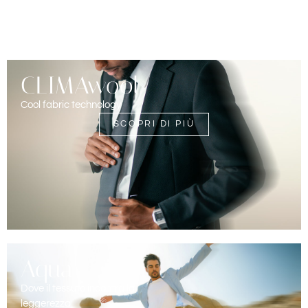
CLIMAwool
Cool fabric technology
SCOPRI DI PIÙ
Aqua
Dove il tessuto incontra la
leggerezza