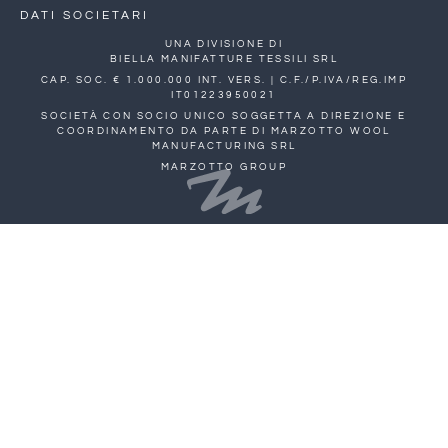
DATI SOCIETARI
UNA DIVISIONE DI
BIELLA MANIFATTURE TESSILI SRL
CAP. SOC. € 1.000.000 INT. VERS. | C.F./P.IVA/REG.IMP
IT01223950021
SOCIETÀ CON SOCIO UNICO SOGGETTA A DIREZIONE E
COORDINAMENTO DA PARTE DI MARZOTTO WOOL
MANUFACTURING SRL
MARZOTTO GROUP