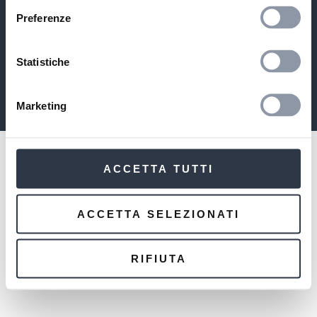
A DIVISION OF
BIELLA MANIFATTURE TESSILI SRL
Preferenze
CAP. SOC. € 1.000.000 INT. VERS. | C.F./P.IVA/REG.IMP
IT01223950021
COMPANY WITH SOLE SHAREHOLDER SUBJECT TO THE
Statistiche
MANAGEMENT AND COORDINATION OF MARZOTTO WOOL
MANUFACTURING SRL
MARZOTTO GROUP
Marketing
ACCETTA TUTTI
ACCETTA SELEZIONATI
RIFIUTA