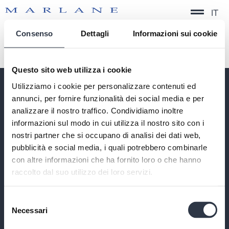
IT
Consenso
Dettagli
Informazioni sui cookie
ATV
Questo sito web utilizza i cookie
Utilizziamo i cookie per personalizzare contenuti ed
annunci, per fornire funzionalità dei social media e per
QUICK SERVICE
analizzare il nostro traffico. Condividiamo inoltre
TIMELESS FORMAL
informazioni sul modo in cui utilizza il nostro sito con i
CONTEMPORARY FORMAL
nostri partner che si occupano di analisi dei dati web,
PERFORMANCE
pubblicità e social media, i quali potrebbero combinarle
SUSTAINABILITY
con altre informazioni che ha fornito loro o che hanno
raccolto dal suo utilizzo dei loro servizi.
CONTACTS
PRIVACY POLICY
COOKIE POLICY
Selezione
CODE OF ETHICS
Necessari
del
COMPANY INFORMATION
consenso