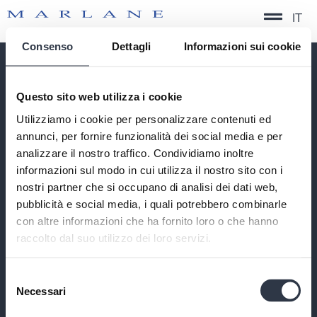
IT
Consenso
Dettagli
Informazioni sui cookie
QUICK SERVICE
Questo sito web utilizza i cookie
TIMELESS FORMAL
Utilizziamo i cookie per personalizzare contenuti ed
CONTEMPORARY FORMAL
annunci, per fornire funzionalità dei social media e per
PERFORMANCE
analizzare il nostro traffico. Condividiamo inoltre
SUSTAINABILITY
informazioni sul modo in cui utilizza il nostro sito con i
nostri partner che si occupano di analisi dei dati web,
CONTACTS
PRIVACY POLICY
pubblicità e social media, i quali potrebbero combinarle
COOKIE POLICY
con altre informazioni che ha fornito loro o che hanno
CODE OF ETHICS
raccolto dal suo utilizzo dei loro servizi.
COMPANY INFORMATION
A DIVISION OF
Selezione
BIELLA MANIFATTURE TESSILI SRL
Necessari
del
CAP. SOC. € 1.000.000 INT. VERS. | C.F./P.IVA/REG.IMP
IT01223950021
consenso