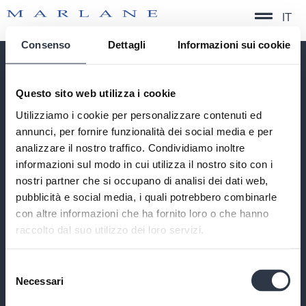
IT
Consenso
Dettagli
Informazioni sui cookie
QUICK SERVICE
Questo sito web utilizza i cookie
TIMELESS FORMAL
Utilizziamo i cookie per personalizzare contenuti ed
CONTEMPORARY FORMAL
annunci, per fornire funzionalità dei social media e per
PERFORMANCE
analizzare il nostro traffico. Condividiamo inoltre
SUSTAINABILITY
informazioni sul modo in cui utilizza il nostro sito con i
nostri partner che si occupano di analisi dei dati web,
CONTACTS
PRIVACY POLICY
pubblicità e social media, i quali potrebbero combinarle
COOKIE POLICY
con altre informazioni che ha fornito loro o che hanno
CODE OF ETHICS
raccolto dal suo utilizzo dei loro servizi.
COMPANY INFORMATION
A DIVISION OF
Selezione
BIELLA MANIFATTURE TESSILI SRL
Necessari
del
CAP. SOC. € 1.000.000 INT. VERS. | C.F./P.IVA/REG.IMP
IT01223950021
consenso