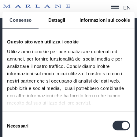
EN
Consenso
Dettagli
Informazioni sui cookie
QUICK SERVICE
Questo sito web utilizza i cookie
TIMELESS FORMAL
Utilizziamo i cookie per personalizzare contenuti ed
CONTEMPORARY FORMAL
annunci, per fornire funzionalità dei social media e per
PERFORMANCE
analizzare il nostro traffico. Condividiamo inoltre
SOSTENIBILITÀ
informazioni sul modo in cui utilizza il nostro sito con i
nostri partner che si occupano di analisi dei dati web,
CONTATTI
PRIVACY POLICY
pubblicità e social media, i quali potrebbero combinarle
COOKIE POLICY
con altre informazioni che ha fornito loro o che hanno
CODICE ETICO
raccolto dal suo utilizzo dei loro servizi.
DATI SOCIETARI
UNA DIVISIONE DI
Selezione
BIELLA MANIFATTURE TESSILI SRL
Necessari
del
CAP. SOC. € 1.000.000 INT. VERS. | C.F./P.IVA/REG.IMP
IT01223950021
consenso