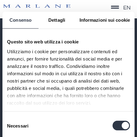
EN
Consenso
Dettagli
Informazioni sui cookie
QUICK SERVICE
Questo sito web utilizza i cookie
TIMELESS FORMAL
Utilizziamo i cookie per personalizzare contenuti ed
CONTEMPORARY FORMAL
annunci, per fornire funzionalità dei social media e per
PERFORMANCE
analizzare il nostro traffico. Condividiamo inoltre
SOSTENIBILITÀ
informazioni sul modo in cui utilizza il nostro sito con i
nostri partner che si occupano di analisi dei dati web,
CONTATTI
PRIVACY POLICY
pubblicità e social media, i quali potrebbero combinarle
COOKIE POLICY
con altre informazioni che ha fornito loro o che hanno
CODICE ETICO
raccolto dal suo utilizzo dei loro servizi.
DATI SOCIETARI
UNA DIVISIONE DI
Selezione
BIELLA MANIFATTURE TESSILI SRL
Necessari
del
CAP. SOC. € 1.000.000 INT. VERS. | C.F./P.IVA/REG.IMP
IT01223950021
consenso